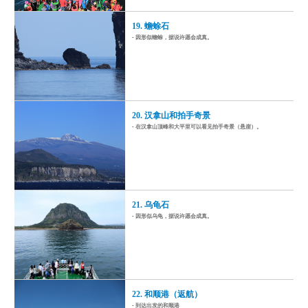
19. 蟾蜍石
- 因形似蟾蜍，据说许愿会成真。
20. 汉拿山和拍手奇景
- 在汉拿山顶峰和大平里可以看见拍手奇景（悬崖）。
21. 乌龟石
- 因形似乌龟，据说许愿会成真。
22. 和顺港（返航）
- 到达出发的和顺港