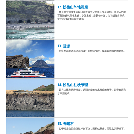
12. 松岳山阵地洞窟
- 曾是太平洋战争末期日本帝国主义从海上登录陆地，在进入的美
军登陆艇利用潜水艇，小型木船，搭载着炸弹，为了进行自杀式
攻击的日本海军特工基地。
13. 荡漾
- 用济州岛的话来说是水波打在柱状节理，发出如同雷声的意思。
14. 松岳山柱状节理
- 因火山爆发熔岩喷发，遇到冰冷的海水形成的样子，以垂直层和
水平层构成。
15. 野猪石
- 位于松岳山西南处海岸岩石上，因貌似野猪，而取名为野猪石。