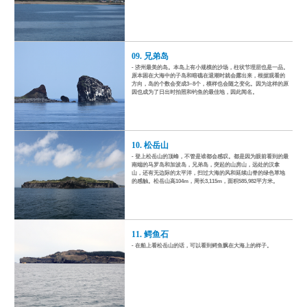
09. 兄弟岛
- 济州最美的岛。本岛上有小规模的沙场，柱状节理层也是一品。
原本困在大海中的子岛和暗礁在退潮时就会露出来，根据观看的
方向，岛的个数会变成3~8个，模样也会随之变化。因为这样的原
因也成为了日出时拍照和钓鱼的最佳地，因此闻名。
10. 松岳山
- 登上松岳山的顶峰，不管是谁都会感叹。都是因为眼前看到的最
南端的马罗岛和加波岛，兄弟岛，突起的山房山，远处的汉拿
山，还有无边际的太平洋，扫过大海的风和延续山脊的绿色草地
的感触。松岳山高104m，周长3,115m，面积585,982平方米。
11. 鳄鱼石
- 在船上看松岳山的话，可以看到鳄鱼飘在大海上的样子。