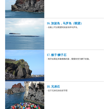
16. 加波岛，马罗岛（眺望）
- 在船上可以眺望到加波岛和马罗岛。
17. 猴子/狮子石
- 刚开始看起来像狒狒的脸，慢慢转变为狮子的脸。
18. 兄弟石
- 位于兄弟石的柱状节理