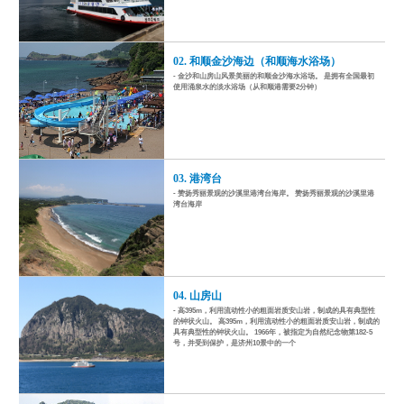
02. 和顺金沙海边（和顺海水浴场）
- 金沙和山房山风景美丽的和顺金沙海水浴场。 是拥有全国最初
使用涌泉水的淡水浴场（从和顺港需要2分钟）
03. 港湾台
- 赞扬秀丽景观的沙溪里港湾台海岸。 赞扬秀丽景观的沙溪里港
湾台海岸
04. 山房山
- 高395m，利用流动性小的粗面岩质安山岩，制成的具有典型性
的钟状火山。 高395m，利用流动性小的粗面岩质安山岩，制成的
具有典型性的钟状火山。 1966年，被指定为自然纪念物第182-5
号，并受到保护，是济州10景中的一个