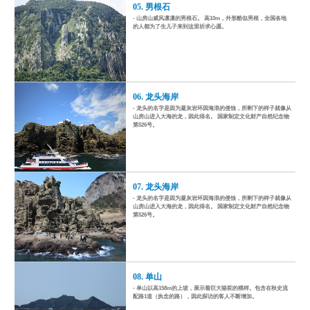
05. 男根石
- 山房山威风凛凛的男根石。 高10m，外形酷似男根，全国各地
的人都为了生儿子来到这里祈求心愿。
06. 龙头海岸
- 龙头的名字是因为凝灰岩环因海浪的侵蚀，所剩下的样子就像从
山房山进入大海的龙，因此得名。 国家制定文化财产自然纪念物
第526号。
07. 龙头海岸
- 龙头的名字是因为凝灰岩环因海浪的侵蚀，所剩下的样子就像从
山房山进入大海的龙，因此得名。 国家制定文化财产自然纪念物
第526号。
08. 单山
- 单山以高158m的上坡，展示着巨大骆驼的模样。包含在秋史流
配路1道（执念的路），因此探访的客人不断增加。