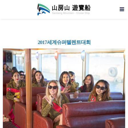
2017세계슈퍼텔렌트대회